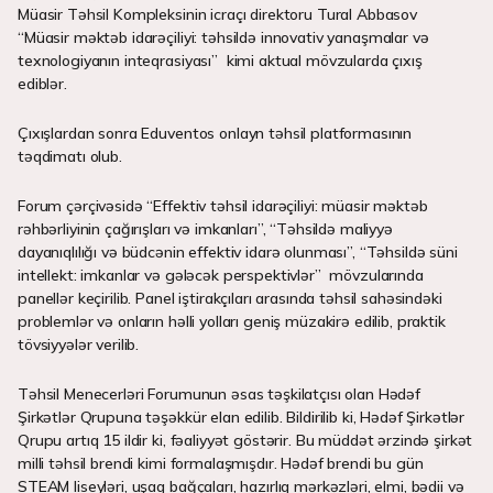
Müasir Təhsil Kompleksinin icraçı direktoru Tural Abbasov
“Müasir məktəb idarəçiliyi: təhsildə innovativ yanaşmalar və
texnologiyanın inteqrasiyası” kimi aktual mövzularda çıxış
ediblər.
Çıxışlardan sonra Eduventos onlayn təhsil platformasının
təqdimatı olub.
Forum çərçivəsidə “Effektiv təhsil idarəçiliyi: müasir məktəb
rəhbərliyinin çağırışları və imkanları”, “Təhsildə maliyyə
dayanıqlılığı və büdcənin effektiv idarə olunması”, “Təhsildə süni
intellekt: imkanlar və gələcək perspektivlər” mövzularında
panellər keçirilib. Panel iştirakçıları arasında təhsil sahəsindəki
problemlər və onların həlli yolları geniş müzakirə edilib, praktik
tövsiyyələr verilib.
Təhsil Menecerləri Forumunun əsas təşkilatçısı olan Hədəf
Şirkətlər Qrupuna təşəkkür elan edilib. Bildirilib ki, Hədəf Şirkətlər
Qrupu artıq 15 ildir ki, fəaliyyət göstərir. Bu müddət ərzində şirkət
milli təhsil brendi kimi formalaşmışdır. Hədəf brendi bu gün
STEAM liseyləri, uşaq bağçaları, hazırlıq mərkəzləri, elmi, bədii və