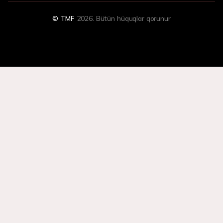
© TMF
2026. Bütün hüquqlar qorunur