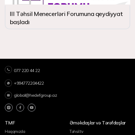
III Təhsil Menecerləri Forumuna qeydiyyat
başladı
077 220 44 22
+994772204422
global@hedefgroup.az
TMF
Əməkdaşlar və Tərəfdaşlar
Haqqmızda
Təhsil.tv