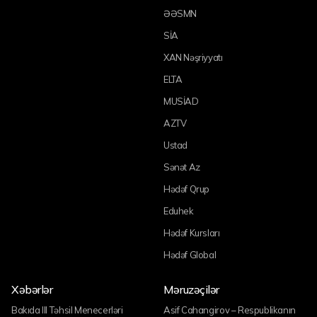
ƏƏSMN
SİA
XAN Nəşriyyatı
ELTA
MUSİAD
AZTV
Ustad
Sənət Az
Hədəf Qrup
Eduhek
Hədəf Kursları
Hədəf Global
Xəbərlər
Məruzəçilər
Bakıda III Təhsil Menecerləri
Asif Cahangirov – Respublikanın