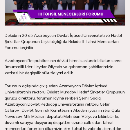
Dekabrın 20-də Azərbaycan Dövlət İqtisad Universiteti və Hədəf
Şirkətlər Qrupunun təşkilatçılığı ilə Bakıda III Təhsil Menecerləri
Forumu keçirilib.
Azərbaycan Respublikasının dövlət himni səsləndirildikdən sonra
ümummilli lider Heydər Əliyevin və qəhrəman şəhidlərimizin
xatirəsi bir dəqiqəlik sükutla yad edilib.
Forumun açılışında çıxış edən Azərbaycan Dövlət İqtisad
Universitetinin rektoru Ədalət Muradov, Hədəf Şirkətlər Qrupunun
qurucu direktoru, forumun layihə rəhbəri Şəmil Sadiq,
Azərbaycan Dövlət Pedaqoji Universitetinin rektoru Cəfər
Cəfərov, Dövlət Gömrük Komitəsinin Akademiyasının rəisi Qulu
Novruzov, Milli Məclisin deputatı Mehriban Vəliyeva bildiriblər ki,
davamlı səciyyə daşıyaraq diqqətləri özünə cəlb edən təhsil
menecerləri forumları ölkəmizin elm-təhsil həyatında əlamətdar