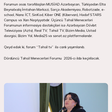
Forumun əsas tərəfdaşları MUSİAD Azərbaycan, Türkiyədən Elta
Beynəlxalq İmtahan Mərkəzi, Sərçə Akademiyası, Robotzade, e-
school, Nano İCT, SinKod, Kiber ONE (Kibervan), Hədəf STARS
Campus və Xan Nəşriyyatıdır. Üçüncü Təhsil Menecerləri
Forumunun informasiya dəstəkçiləri isə Azərbaycan Dövlət
Televiziyası (Aztv), Real TV, Təhsil TV, Bizim Media, Ustad
dəsrgisi, Bizim Yol, Media25 və sənət.az platformalarıdır.
Qeyd edək ki, forum “Təhsil tv” ilə canlı yayımlanıb.
Dördüncü Təhsil Menecerləri Forumu 2026-cı ildə keçiriləcək.