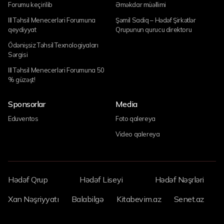
Forumu keçirilib
Əməkdar müəllimi
III Təhsil Menecerləri Forumuna
Şəmil Sadiq – Hədəf Şirkətlər
qeydiyyat
Qrupunun qurucu direktoru
Ödənişsiz Təhsil Texnologiyaları
Sərgisi
III Təhsil Menecerləri Forumuna 50
% güzəşt!
Sponsorlar
Media
Eduventos
Foto qalereya
Video qalereya
Hədəf Qrup
Hədəf Liseyi
Hədəf Nəşrləri
Xan Nəşriyyatı
Balabilgə
Kitabevim.az
Senet.az