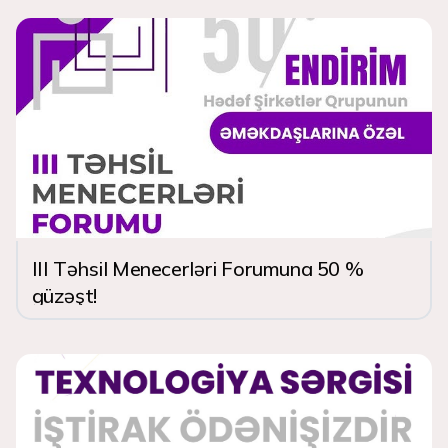
III Təhsil Menecerləri Forumuna 50 %
güzəşt!