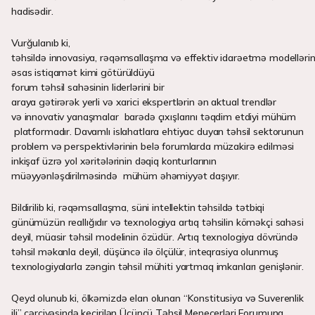
hadisədir.
Vurğulanıb ki,
təhsildə innovasiya, rəqəmsallaşma və effektiv idarəetmə modellərin
əsas istiqamət kimi götürüldüyü
forum təhsil sahəsinin liderlərini bir
araya gətirərək yerli və xarici ekspertlərin ən aktual trendlər
və innovativ yanaşmalar barədə çıxışlarını təqdim etdiyi mühüm
platformadır. Davamlı islahatlara ehtiyac duyan təhsil sektorunun
problem və perspektivlərinin belə forumlarda müzakirə edilməsi
inkişaf üzrə yol xəritələrinin dəqiq konturlarının
müəyyənləşdirilməsində mühüm əhəmiyyət daşıyır.
Bildirilib ki, rəqəmsallaşma, süni intellektin təhsildə tətbiqi
günümüzün reallığıdır və texnologiya artıq təhsilin köməkçi sahəsi
deyil, müasir təhsil modelinin özüdür. Artıq texnologiya dövründə
təhsil məkanla deyil, düşüncə ilə ölçülür, inteqrasiya olunmuş
texnologiyalarla zəngin təhsil mühiti yartmaq imkanları genişlənir.
Qeyd olunub ki, ölkəmizdə elan olunan “Konstitusiya və Suverenlik
ili” çərçivəsində keçirilən Üçüncü Təhsil Menecerləri Forumuna