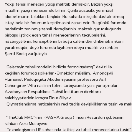
Yaxşı təhsil meneceri yaxşı məktəb deməkdir. Bəzən yaxşı
müəllim yaxşı menecer ola bilmir. Çünki xüsusilə, yeni nəsil
idarəetmənin tələbləri fərqlidir. Bu sahədə inkişafa dəstək olmaq
istəyi belə bir forumun keçirilməsini zəruri edir. Bu günkü forumda
hədəfimiz tanınmış təhsil idarəçilərinin, məktəb quruculuğunda
birbaşa iştirak edən təhsil menecerlərinin təcrübələrini,
nəzəriyyələrini, konseptlərini birbaşa özlərindən dinləmək imkanı
yaratmaqdır,-deyə forumda layihənin ideya müəllifi və rəhbəri
Şəmil Sadiq vurğulayıb.
“Gələcəyin təhsil modelini birlikdə formalaşdıraq” devizi ilə
keçirilən forumda spikerlər -Əməkdar müəllim, Amonaşvili
Humanist Pedaqogika Akademiyasının professoru Asif
Cahangirov “Alfa nəslinin təlim-tərbiyəsində yeni yanaşmalar”,
Azərbaycan Respublkası Təhsil İnstitunun direktoru
səlahiyyətlərinin icraçısı Elnur Əliyev
“Qiymətləndirmə nəticələrinin real tədris dəyişikliklərinə təsiri və mək
“TheClub MMC”-nin (PASHA Group ) İnsan Resursları şöbəsinin
rəhbəri Arzu Musayeva
“Texnologiyanın HR sahəsində tətbiqi və təhsil menecerlərinə təsiri”,