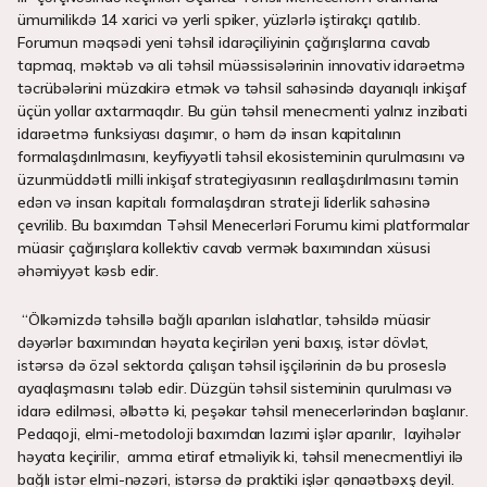
ümumilikdə 14 xarici və yerli spiker, yüzlərlə iştirakçı qatılıb.
Forumun məqsədi yeni təhsil idarəçiliyinin çağırışlarına cavab
tapmaq, məktəb və ali təhsil müəssisələrinin innovativ idarəetmə
təcrübələrini müzakirə etmək və təhsil sahəsində dayanıqlı inkişaf
üçün yollar axtarmaqdır. Bu gün təhsil menecmenti yalnız inzibati
idarəetmə funksiyası daşımır, o həm də insan kapitalının
formalaşdırılmasını, keyfiyyətli təhsil ekosisteminin qurulmasını və
üzunmüddətli milli inkişaf strategiyasının reallaşdırılmasını təmin
edən və insan kapitalı formalaşdıran strateji liderlik sahəsinə
çevrilib. Bu baxımdan Təhsil Menecerləri Forumu kimi platformalar
müasir çağırışlara kollektiv cavab vermək baxımından xüsusi
əhəmiyyət kəsb edir.
“Ölkəmizdə təhsillə bağlı aparılan islahatlar, təhsildə müasir
dəyərlər baxımından həyata keçirilən yeni baxış, istər dövlət,
istərsə də özəl sektorda çalışan təhsil işçilərinin də bu proseslə
ayaqlaşmasını tələb edir. Düzgün təhsil sisteminin qurulması və
idarə edilməsi, əlbəttə ki, peşəkar təhsil menecerlərindən başlanır.
Pedaqoji, elmi-metodoloji baxımdan lazımi işlər aparılır, layihələr
həyata keçirilir, amma etiraf etməliyik ki, təhsil menecmentliyi ilə
bağlı istər elmi-nəzəri, istərsə də praktiki işlər qənaətbəxş deyil.