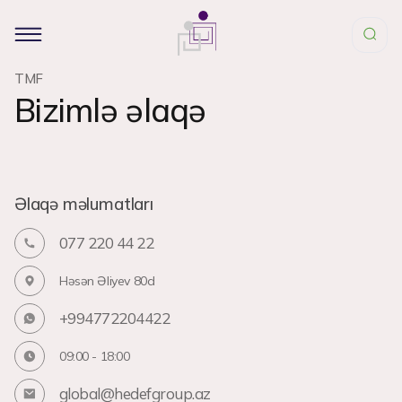
TMF
Bizimlə əlaqə
Əlaqə məlumatları
077 220 44 22
Həsən Əliyev 80d
+994772204422
09:00 - 18:00
global@hedefgroup.az