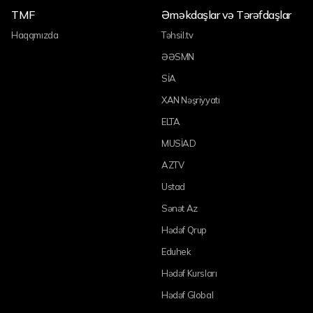
TMF
Əməkdaşlar və Tərəfdaşlar
Haqqmızda
Təhsil.tv
ƏƏSMN
SİA
XAN Nəşriyyatı
ELTA
MUSİAD
AZTV
Ustad
Sənət Az
Hədəf Qrup
Eduhek
Hədəf Kursları
Hədəf Global