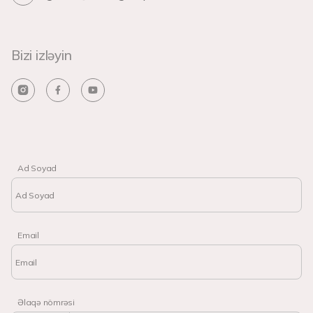
Bizi izləyin
Ad Soyad
Email
Əlaqə nömrəsi