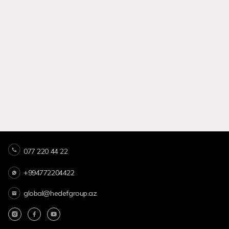
077 220 44 22
+994772204422
global@hedefgroup.az