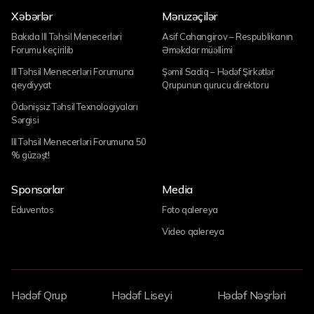
Xəbərlər
Məruzəçilər
Bakıda III Təhsil Menecerləri
Asif Cahangirov – Respublikanın
Forumu keçirilib
Əməkdar müəllimi
III Təhsil Menecerləri Forumuna
Şəmil Sadiq – Hədəf Şirkətlər
qeydiyyat
Qrupunun qurucu direktoru
Ödənişsiz Təhsil Texnologiyaları
Sərgisi
III Təhsil Menecerləri Forumuna 50
% güzəşt!
Sponsorlar
Media
Eduventos
Foto qalereya
Video qalereya
Hədəf Qrup
Hədəf Liseyi
Hədəf Nəşrləri