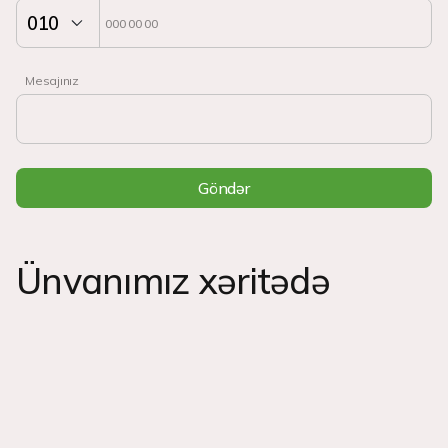
Mesajınız
Göndər
Ünvanımız xəritədə