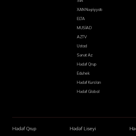
SİA
XAN Nəşriyyatı
ELTA
MUSİAD
AZTV
Ustad
Sənət Az
Hədəf Qrup
Eduhek
Hədəf Kursları
Hədəf Global
Hədəf Qrup
Hədəf Liseyi
Həd