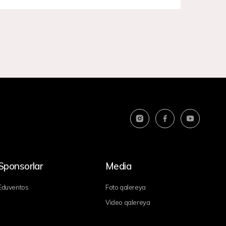
Sponsorlar
Media
Eduventos
Foto qalereya
Video qalereya