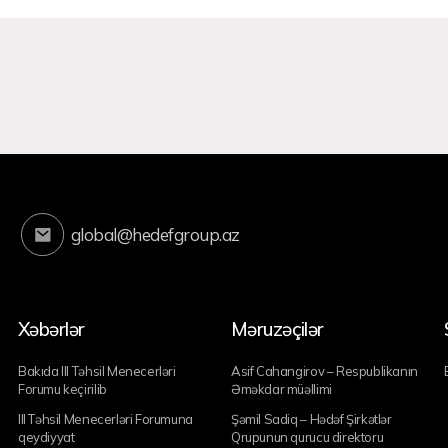
global@hedefgroup.az
Xəbərlər
Məruzəçilər
Bakıda III Təhsil Menecerləri
Asif Cahangirov – Respublikanın
Forumu keçirilib
Əməkdar müəllimi
III Təhsil Menecerləri Forumuna
Şəmil Sadiq – Hədəf Şirkətlər
qeydiyyat
Qrupunun qurucu direktoru