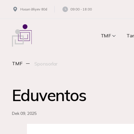
Həsən Əliyev 80d
09:00 - 18:00
TMF
Tər
TMF
Sponsorlar
Eduventos
Dek 09, 2025