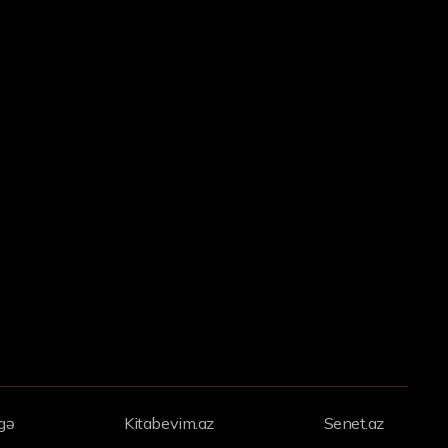
gə
Kitabevim.az
Senet.az