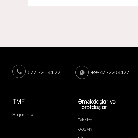
077 220 44 22
+994772204422
TMF
Əməkdaşlar və
Tərəfdaşlar
Haqqmızda
Təhsil.tv
ƏƏSMN