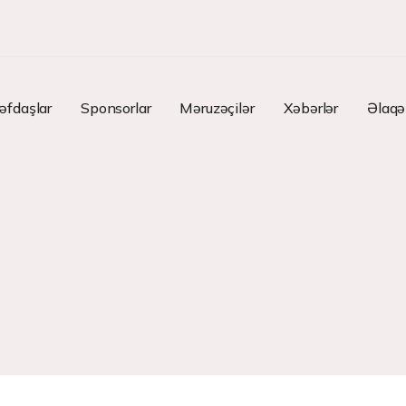
əfdaşlar
Sponsorlar
Məruzəçilər
Xəbərlər
Əlaqə