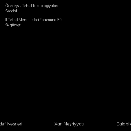
Ödənişsiz Təhsil Texnologiyaları
Sərgisi
III Təhsil Menecerləri Forumuna 50
% güzəşt!
əf Nəşrləri
Xan Nəşriyyatı
Balabil