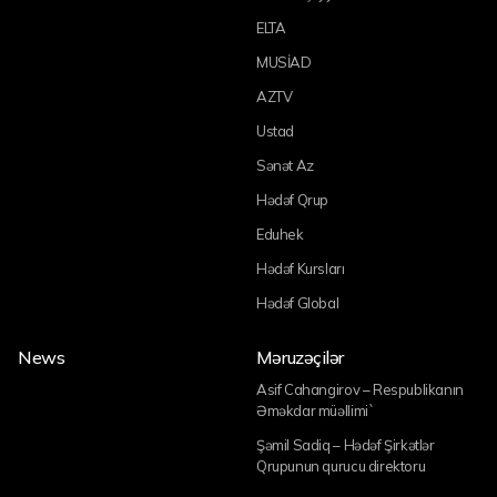
ELTA
MUSİAD
AZTV
Ustad
Sənət Az
Hədəf Qrup
Eduhek
Hədəf Kursları
Hədəf Global
News
Məruzəçilər
Asif Cahangirov – Respublikanın
Əməkdar müəllimi`
Şəmil Sadiq – Hədəf Şirkətlər
Qrupunun qurucu direktoru