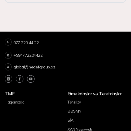
077 220 44 22
+994772204422
global@hedefgroup.az
TMF
Əməkdaşlar və Tərəfdaşlar
Haqqmızda
Təhsil.tv
ƏƏSMN
SİA
XAN Nəşriyyatı