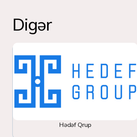
Digər
Hədəf Qrup