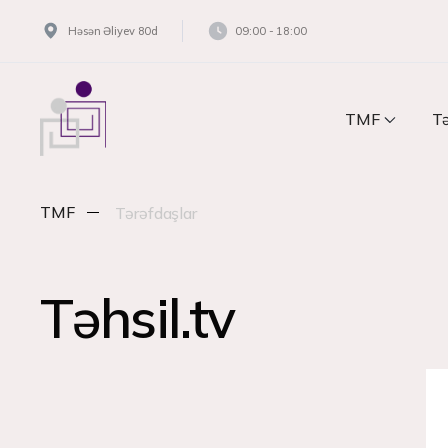
Həsən Əliyev 80d
09:00 - 18:00
TMF
Tə
TMF
Tərəfdaşlar
Təhsil.tv