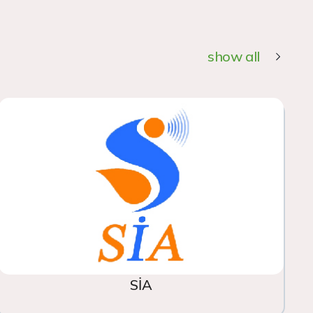
show all
SİA