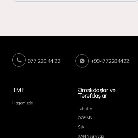
077 220 44 22
+994772204422
TMF
Əməkdaşlar və
Tərəfdaşlar
Haqqmızda
Təhsil.tv
ƏƏSMN
SİA
XAN Nəşriyyatı