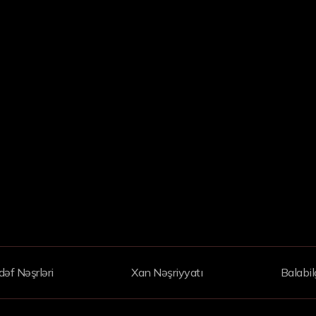
əf Nəşrləri
Xan Nəşriyyatı
Balabil