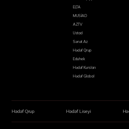
ELTA
MUSİAD
AZTV
Ustad
Sənət Az
Hədəf Qrup
Eduhek
Hədəf Kursları
Hədəf Global
Hədəf Qrup
Hədəf Liseyi
Həd