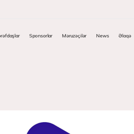
rəfdaşlar
Sponsorlar
Məruzəçilər
News
Əlaqə