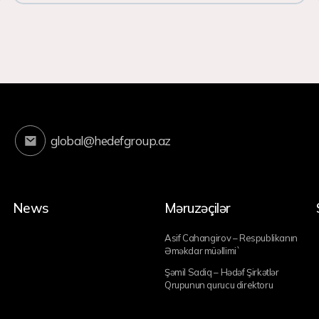
global@hedefgroup.az
News
Məruzəçilər
Asif Cahangirov – Respublikanın
Əməkdar müəllimi`
Şəmil Sadiq – Hədəf Şirkətlər
Qrupunun qurucu direktoru