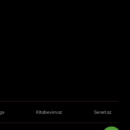
gə
Kitabevim.az
Senet.az