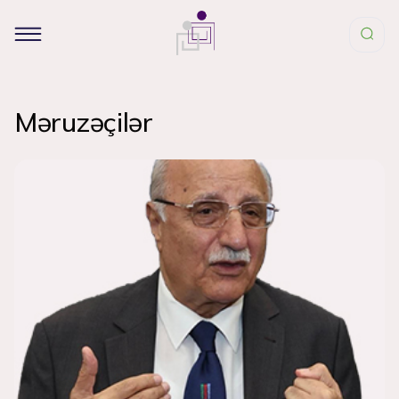
Məruzəçilər