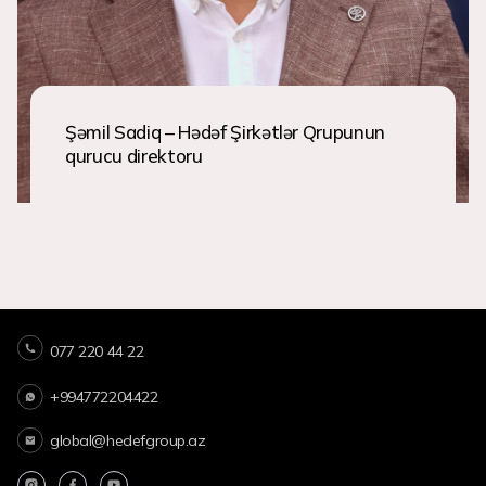
Şəmil Sadiq – Hədəf Şirkətlər Qrupunun
qurucu direktoru
077 220 44 22
+994772204422
global@hedefgroup.az