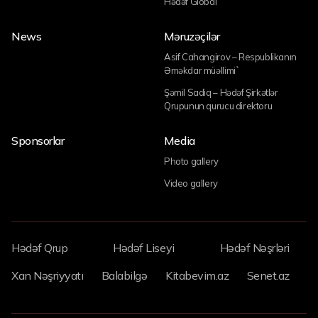
Hədəf Global
News
Məruzəçilər
Asif Cahangirov – Respublikanın
Əməkdar müəllimi`
Şəmil Sadiq – Hədəf Şirkətlər
Qrupunun qurucu direktoru
Sponsorlar
Media
Photo gallery
Video gallery
Hədəf Qrup
Hədəf Liseyi
Hədəf Nəşrləri
Xan Nəşriyyatı
Balabilgə
Kitabevim.az
Senet.az