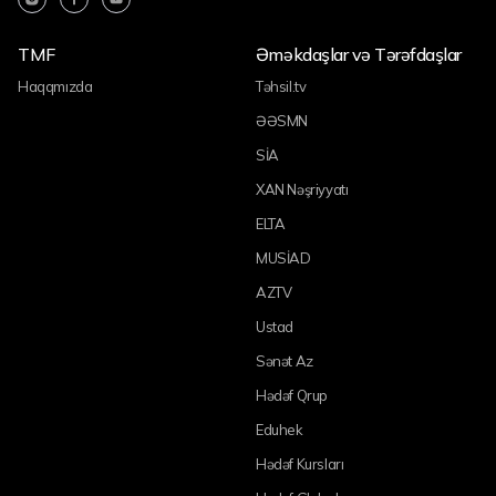
TMF
Əməkdaşlar və Tərəfdaşlar
Haqqmızda
Təhsil.tv
ƏƏSMN
SİA
XAN Nəşriyyatı
ELTA
MUSİAD
AZTV
Ustad
Sənət Az
Hədəf Qrup
Eduhek
Hədəf Kursları