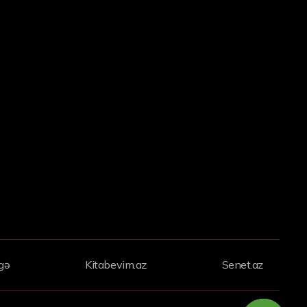
gə
Kitabevim.az
Senet.az