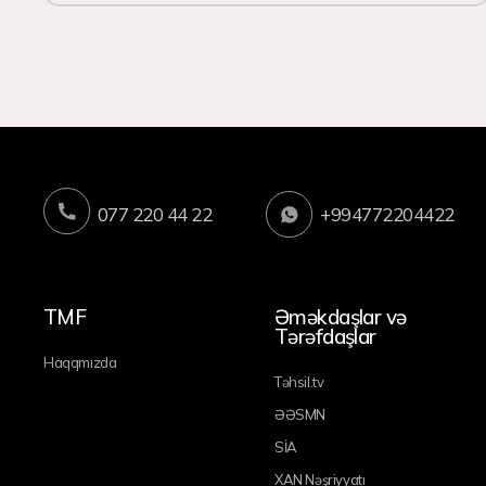
077 220 44 22
+994772204422
TMF
Əməkdaşlar və
Tərəfdaşlar
Haqqmızda
Təhsil.tv
ƏƏSMN
SİA
XAN Nəşriyyatı