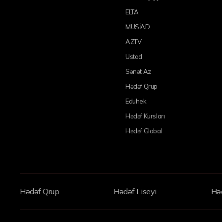
ELTA
MUSİAD
AZTV
Ustad
Sənət Az
Hədəf Qrup
Eduhek
Hədəf Kursları
Hədəf Global
Hədəf Qrup
Hədəf Liseyi
Həd