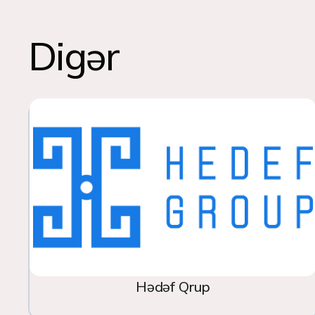
Digər
Hədəf Qrup