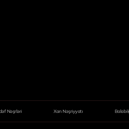
əf Nəşrləri
Xan Nəşriyyatı
Balabil