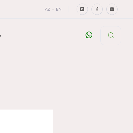
AZ
EN
ə