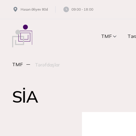
Həsən Əliyev 80d
09:00 - 18:00
TMF
Tər
TMF
Tərəfdaşlar
SİA