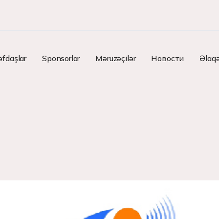
əfdaşlar
Sponsorlar
Məruzəçilər
Новости
Əlaq