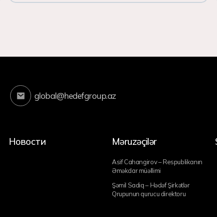
global@hedefgroup.az
Новости
Məruzəçilər
Asif Cahangirov – Respublikanın
Əməkdar müəllimi
Şəmil Sadiq – Hədəf Şirkətlər
Qrupunun qurucu direktoru